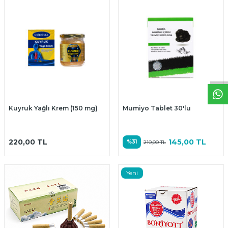
W
h
t
a
p
p
D
e
s
t
e
H
a
t
t
Kuyruk Yağlı Krem (150 mg)
Mumiyo Tablet 30'lu
220,00
TL
145,00
TL
%
31
210,00
TL
Yeni