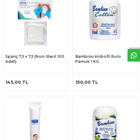
W
h
t
a
p
p
D
e
s
t
e
H
a
t
t
Spanç 7,5 x 7,5 (Non-Steril 100
Bambino Hidrofil Rulo
Adet)
Pamuk 1 KG.
145,00
TL
150,00
TL