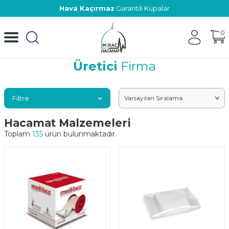
Hava Kaçırmaz
Garantili Kupalar
0
Üretici
Firma
Filtre
Hacamat Malzemeleri
Toplam
135
ürün bulunmaktadır.