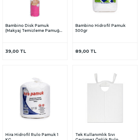
Bambino Disk Pamuk
Bambino Hidrofil Pamuk
(Makyaj Temizleme Pamuğu)
500gr
(150 ADET)
39,00
TL
89,00
TL
Hira Hidrofil Rulo Pamuk 1
Tek Kullanımlık Sıvı
KG.
Geçirmez Önlük Rulo