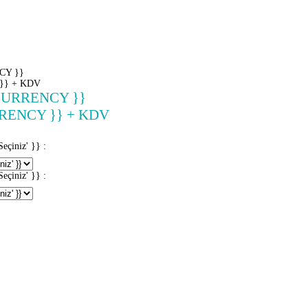
CY }}
}} + KDV
CURRENCY }}
RENCY }} + KDV
iniz' }} :
iniz' }} :