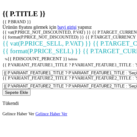
{{ P.TITLE }}
{{ P.BRAND }}
Ürünün fiyatını görmek için
bayi girişi
yapınız
{{ vat(P.PRICE_NOT_DISCOUNTED, P.VAT) }}
{{ P.TARGET_CURREN
{{ format(P.PRICE_NOT_DISCOUNTED) }}
{{ P.TARGET_CURRENCY 
{{ vat(P.PRICE_SELL, P.VAT) }}
{{ P.TARGET_
{{ format(P.PRICE_SELL) }}
{{ P.TARGET_CUR
{{ P.DISCOUNT_PERCENT }}
%
İndirim
{{ P.VARIANT_FEATURE1_TITLE ? P.VARIANT_FEATURE1_TITLE : 'Seç
{{ P.VARIANT_FEATURE2_TITLE ? P.VARIANT_FEATURE2_TITLE : 'Seç
Sepete Ekle
Tükendi
Gelince Haber Ver
Gelince Haber Ver