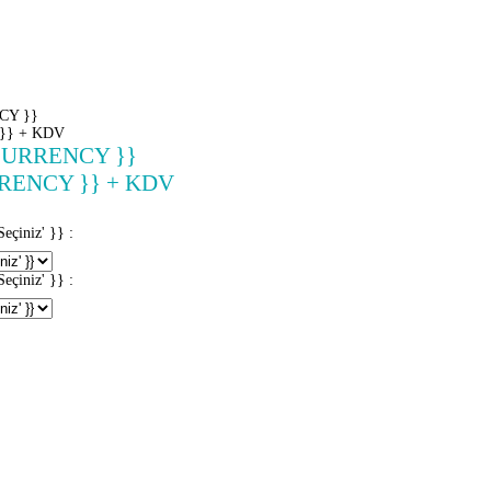
CY }}
}} + KDV
CURRENCY }}
RENCY }} + KDV
iniz' }} :
iniz' }} :