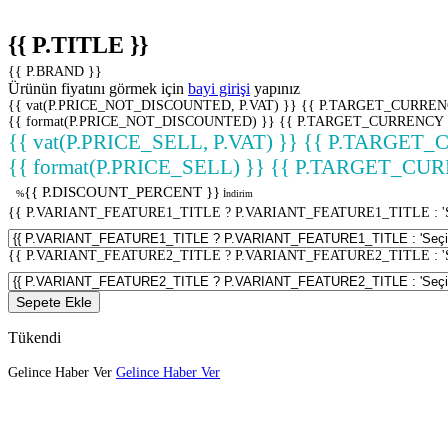
{{ P.TITLE }}
{{ P.BRAND }}
Ürünün fiyatını görmek için
bayi girişi
yapınız
{{ vat(P.PRICE_NOT_DISCOUNTED, P.VAT) }}
{{ P.TARGET_CURREN
{{ format(P.PRICE_NOT_DISCOUNTED) }}
{{ P.TARGET_CURRENCY 
{{ vat(P.PRICE_SELL, P.VAT) }}
{{ P.TARGET_
{{ format(P.PRICE_SELL) }}
{{ P.TARGET_CUR
{{ P.DISCOUNT_PERCENT }}
%
İndirim
{{ P.VARIANT_FEATURE1_TITLE ? P.VARIANT_FEATURE1_TITLE : 'Seç
{{ P.VARIANT_FEATURE2_TITLE ? P.VARIANT_FEATURE2_TITLE : 'Seç
Sepete Ekle
Tükendi
Gelince Haber Ver
Gelince Haber Ver