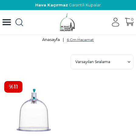
Hava Kaçırmaz
Garantili Kupalar
0
Anasayfa
|
6 Cm Hacamat
%
11