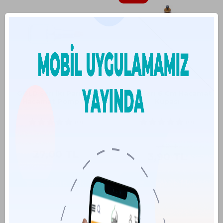
GOLD Seri İki Parmak
Gold Seri 6 Cm Hacamat
Hacamat Pompası
Kupası
(0)
(0)
4,40
TL
27,00
TL
3,90
TL
Sepete Ekle
Sepete Ekle