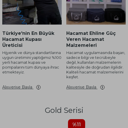
Türkiye'nin En Büyük
Hacamat Ehline Güç
Hacamat Kupası
Veren Hacamat
Üreticisi
Malzemeleri
Hijyenik ve dünya standartlarına
Hacamat uygulamasında başarı,
uygun üretimini yaptığımız %100
sadece bilgi ve tecrübeyle
yerli hacamat kupası ve
değil, kullanılan malzemelerin
pompalarını tüm dünyaya ihrac
kalitesiyle de doğrudan ilgilidir.
etmekteyiz.
Kaliteli hacamat malzemelerini
keşfet.
Alışverişe Başla
Alışverişe Başla
Gold Serisi
%
11