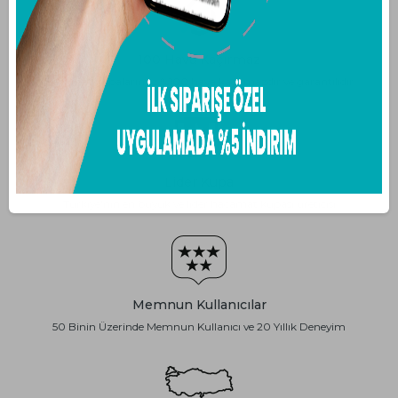
100 Hava Kaçırmaz
Hacamat kupalarımız %100 hava kaçırmazdır ve garantilidir
Lider Kupa
Türkiye'nin en büyük ve lider hacamat kupası üreticisi
Memnun Kullanıcılar
50 Binin Üzerinde Memnun Kullanıcı ve 20 Yıllık Deneyim