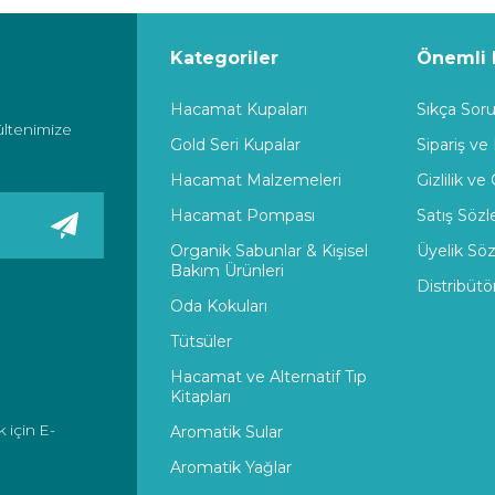
Kategoriler
Önemli B
Hacamat Kupaları
Sıkça Soru
ültenimize
Gold Seri Kupalar
Sipariş ve
Hacamat Malzemeleri
Gizlilik ve
Hacamat Pompası
Satış Söz
Organik Sabunlar & Kişisel
Üyelik Sö
Bakım Ürünleri
Distribütö
Oda Kokuları
Tütsüler
Hacamat ve Alternatif Tıp
Kitapları
 için E-
Aromatik Sular
Aromatik Yağlar