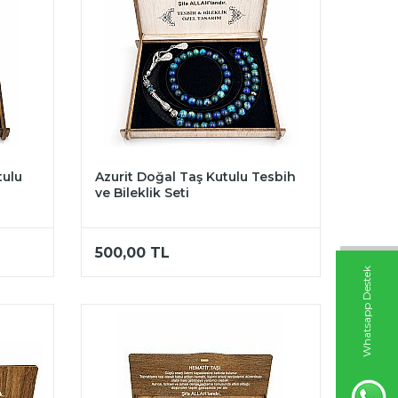
tulu
Azurit Doğal Taş Kutulu Tesbih
ve Bileklik Seti
500,00
TL
W
h
t
s
a
p
p
D
e
s
t
e
k
H
a
t
t