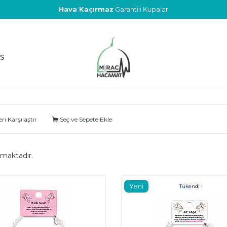
Hava Kaçırmaz
Garantili Kupalar
S
ri Karşılaştır
Seç ve Sepete Ekle
maktadır.
Yeni
Tükendi