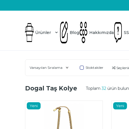
Üretici Firma
Blog
Hakkımızda
SSS
Ürünler
Blog
Hakkımızda
SS
Stoktakiler
Seçilenle
Dogal Taş Kolye
Toplam
32
ürün bulun
Yeni
Yeni