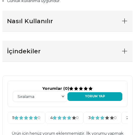
Günlük kullanıma uygundur.
Nasıl Kullanılır
İçindekiler
Yorumlar (0)
YORUM YAP
5
0
4
0
3
0
2
Ürün için henüz yorum eklenmemiştir. İlk yorumu yapmak