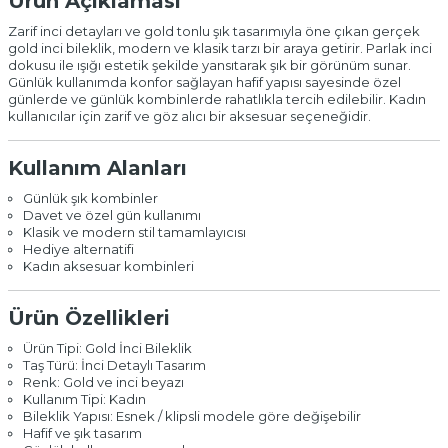
Ürün Açıklaması
Zarif inci detayları ve gold tonlu şık tasarımıyla öne çıkan gerçek
gold inci bileklik, modern ve klasik tarzı bir araya getirir. Parlak inci
dokusu ile ışığı estetik şekilde yansıtarak şık bir görünüm sunar.
Günlük kullanımda konfor sağlayan hafif yapısı sayesinde özel
günlerde ve günlük kombinlerde rahatlıkla tercih edilebilir. Kadın
kullanıcılar için zarif ve göz alıcı bir aksesuar seçeneğidir.
Kullanım Alanları
Günlük şık kombinler
Davet ve özel gün kullanımı
Klasik ve modern stil tamamlayıcısı
Hediye alternatifi
Kadın aksesuar kombinleri
Ürün Özellikleri
Ürün Tipi: Gold İnci Bileklik
Taş Türü: İnci Detaylı Tasarım
Renk: Gold ve inci beyazı
Kullanım Tipi: Kadın
Bileklik Yapısı: Esnek / klipsli modele göre değişebilir
Hafif ve şık tasarım