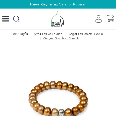
Hava Kaçırmaz
Garantili Kupalar
0
Anasayfa
|
|
Şifalı Taş ve Takılar
Doğal Taş Rolex Bileklık
|
Gerçek Gold İnci Bileklik