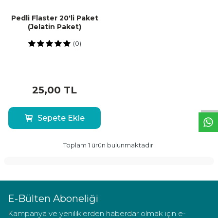
Pedli Flaster 20'li Paket
(Jelatin Paket)
(0)
W
h
t
a
p
p
D
e
s
t
e
H
a
t
t
25,00
TL
Sepete Ekle
Toplam
1
ürün bulunmaktadır.
E-Bülten Aboneliği
Kampanya ve yeniliklerden haberdar olmak için e-