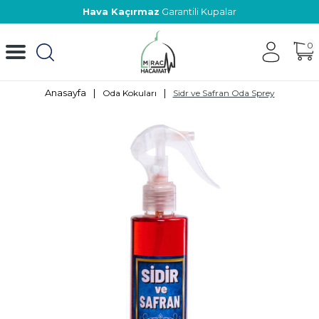
Hava Kaçırmaz
Garantili Kupalar
0
Anasayfa
|
|
Oda Kokuları
Sidr ve Safran Oda Sprey