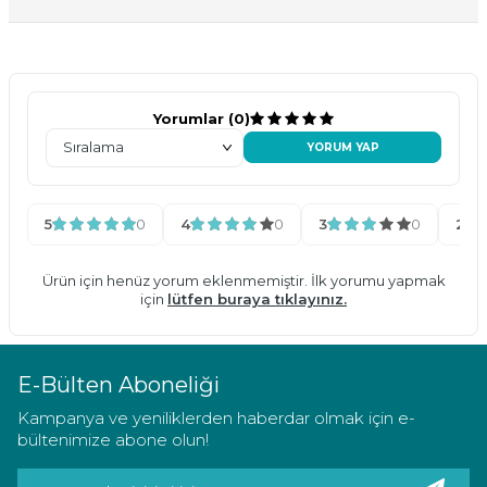
Yorumlar (0)
YORUM YAP
5
0
4
0
3
0
2
Ürün için henüz yorum eklenmemiştir. İlk yorumu yapmak
için
lütfen buraya tıklayınız.
E-Bülten Aboneliği
Kampanya ve yeniliklerden haberdar olmak için e-
bültenimize abone olun!