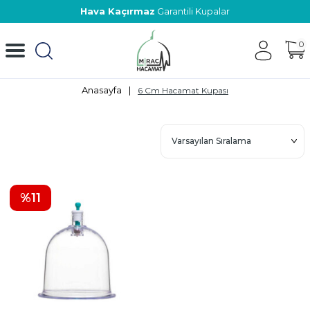
Hava Kaçırmaz
Garantili Kupalar
0
Anasayfa
|
6 Cm Hacamat Kupası
%
11