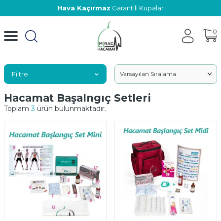
Hava Kaçırmaz
Garantili Kupalar
0
Filtre
Hacamat Başalngıç Setleri
Toplam
3
ürün bulunmaktadır.