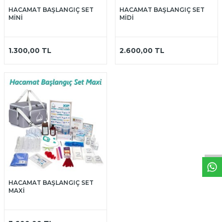
HACAMAT BAŞLANGIÇ SET
HACAMAT BAŞLANGIÇ SET
MİNİ
MİDİ
1.300,00
TL
2.600,00
TL
W
h
t
a
p
p
D
e
s
t
e
H
a
t
t
HACAMAT BAŞLANGIÇ SET
MAXİ