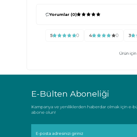
Yorumlar (0)
5
0
4
0
3
Ürün içi
E-Bülten Aboneliği
Kampanya ve yeniliklerden haberdar olmak için e-b
abone olun!