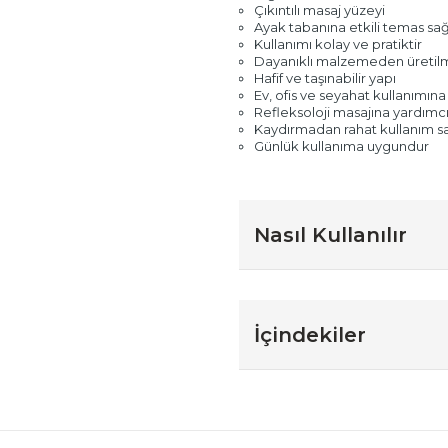
Çıkıntılı masaj yüzeyi
Ayak tabanına etkili temas sağ
Kullanımı kolay ve pratiktir
Dayanıklı malzemeden üretilm
Hafif ve taşınabilir yapı
Ev, ofis ve seyahat kullanımın
Refleksoloji masajına yardımcı
Kaydırmadan rahat kullanım s
Günlük kullanıma uygundur
Nasıl Kullanılır
İçindekiler