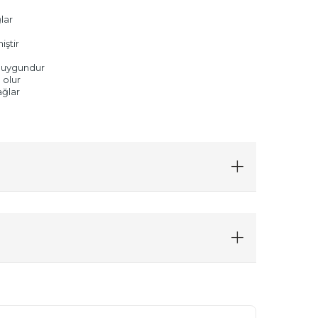
lar
iştir
a uygundur
 olur
ağlar