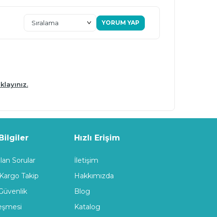
YORUM YAP
klayınız.
ilgiler
Hızlı Erişim
lan Sorular
İletişim
 Kargo Takip
Hakkımızda
 Güvenlik
Blog
leşmesi
Katalog