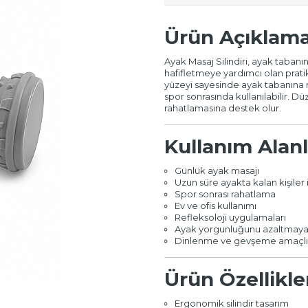
Ürün Açıklama
Ayak Masaj Silindiri, ayak taban
hafifletmeye yardımcı olan pratik
yüzeyi sayesinde ayak tabanına r
spor sonrasında kullanılabilir. D
rahatlamasına destek olur.
Kullanım Alanl
Günlük ayak masajı
Uzun süre ayakta kalan kişiler 
Spor sonrası rahatlama
Ev ve ofis kullanımı
Refleksoloji uygulamaları
Ayak yorgunluğunu azaltmaya 
Dinlenme ve gevşeme amaçlı 
Ürün Özellikle
Ergonomik silindir tasarım