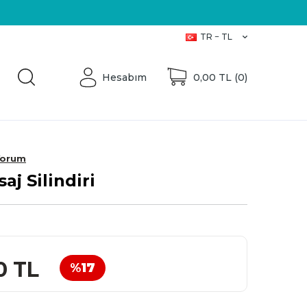
Üretici Firma
TR − TL
Hesabım
0,00
TL (
0
)
Yorum
aj Silindiri
0
TL
%
17