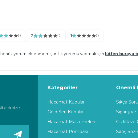
0
2
0
1
0
n henüz yorum eklenmemiştir. İlk yorumu yapmak için
lütfen buraya tı
Kategoriler
Önemli B
Hacamat Kupaları
Sıkça Soru
ültenimize
Gold Seri Kupalar
Sipariş ve
Hacamat Malzemeleri
Gizlilik ve
Hacamat Pompası
Satış Söz