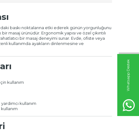
sı
ındaki baskı noktalarına etki ederek günün yorgunluğunu
 bir masaj ürünüdür. Ergonomik yapısı ve özel çıkıntılı
ahatlatıcı bir masaj deneyimi sunar. Evde, ofiste veya
üzenli kullanımda ayakların dinlenmesine ve
W
h
t
s
a
p
p
D
e
s
t
e
k
H
a
t
t
arı
için kullanım
yardımcı kullanım
kullanım
ri