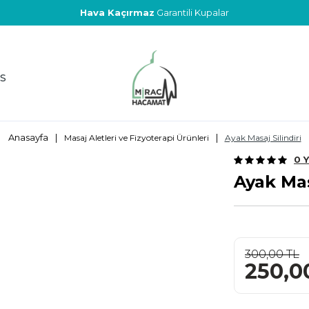
Hava Kaçırmaz
Garantili Kupalar
S
Anasayfa
|
|
Masaj Aletleri ve Fizyoterapi Ürünleri
Ayak Masaj Silindiri
0 
Ayak Mas
300,00
TL
250,0