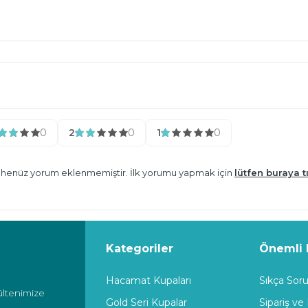
0
2
0
1
0
n henüz yorum eklenmemiştir. İlk yorumu yapmak için
lütfen buraya tı
Kategoriler
Önemli B
Hacamat Kupaları
Sıkça Soru
ültenimize
Gold Seri Kupalar
Sipariş ve