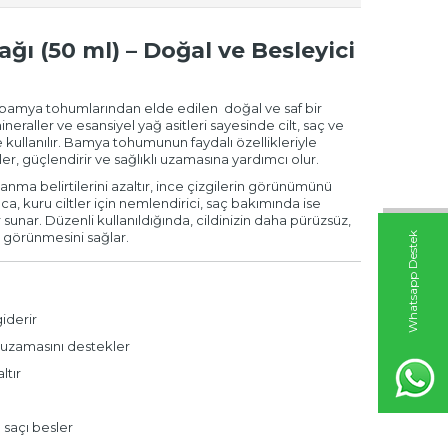
 (50 ml) – Doğal ve Besleyici
 bamya tohumlarından elde edilen doğal ve saf bir
ineraller ve esansiyel yağ asitleri sayesinde cilt, saç ve
e kullanılır. Bamya tohumunun faydalı özellikleriyle
sler, güçlendirir ve sağlıklı uzamasına yardımcı olur.
nma belirtilerini azaltır, ince çizgilerin görünümünü
Ayrıca, kuru ciltler için nemlendirici, saç bakımında ise
sunar. Düzenli kullanıldığında, cildinizin daha pürüzsüz,
lı görünmesini sağlar.
W
h
t
s
a
p
p
D
e
s
t
e
k
H
a
t
t
iderir
ı uzamasını destekler
ltır
saçı besler