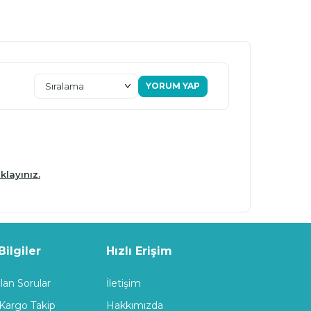
YORUM YAP
klayınız.
ilgiler
Hızlı Erişim
lan Sorular
İletişim
 Kargo Takip
Hakkımızda