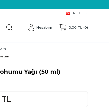
Üretici Firma
TR − TL
Hesabım
0,00
TL (
0
)
0 ml)
Yorum
ohumu Yağı (50 ml)
TL