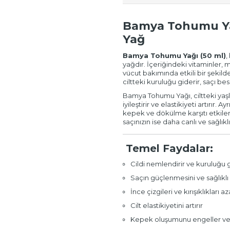
Bamya Tohumu Yağı
Yağ
Bamya Tohumu Yağı (50 ml)
,
yağdır. İçeriğindeki vitaminler, m
vücut bakımında etkili bir şekild
ciltteki kuruluğu giderir, saçı be
Bamya Tohumu Yağı, ciltteki yaşla
iyileştirir ve elastikiyeti artırır. 
kepek ve dökülme karşıtı etkiler 
saçınızın ise daha canlı ve sağlık
Temel Faydalar:
Cildi nemlendirir ve kuruluğu g
Saçın güçlenmesini ve sağlıkl
İnce çizgileri ve kırışıklıkları aza
Cilt elastikiyetini artırır
Kepek oluşumunu engeller ve 