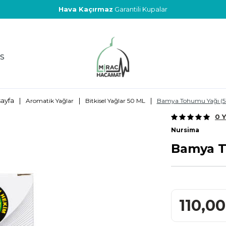
Hava Kaçırmaz
Garantili Kupalar
S
ayfa
|
|
|
Aromatik Yağlar
Bitkisel Yağlar 50 ML
Bamya Tohumu Yağı (5
0 
Nursima
Bamya T
110,00