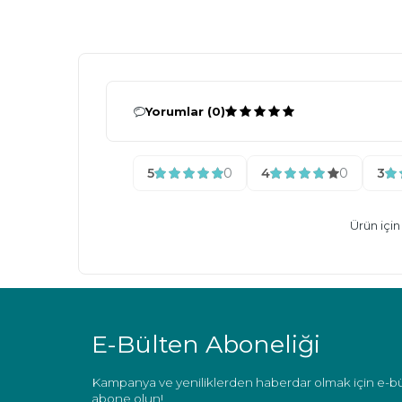
Yorumlar (0)
5
0
4
0
3
Ürün içi
E-Bülten Aboneliği
Kampanya ve yeniliklerden haberdar olmak için e-b
abone olun!