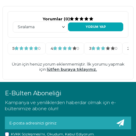
Yorumlar (0)
YORUM YAP
5
0
4
0
3
0
2
Ürün için henüz yorum eklenmemiştir. İlk yorumu yapmak
için
lütfen buraya tıklayınız.
E-Bülten Aboneliği
Kampanya ve yeniliklerden haberdar olmak için e-
bültenimize abone olun!
KVKK Sözleşmesi'ni
, Okudum, Kabul Ediyorum.