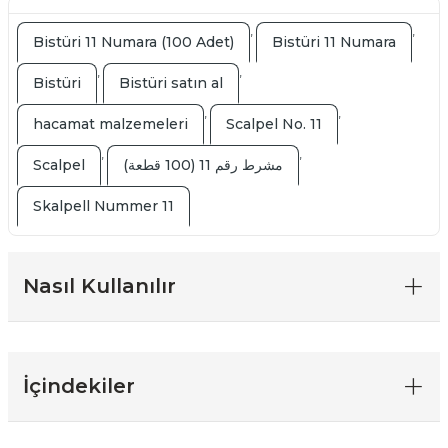
,
,
Bistüri 11 Numara (100 Adet)
Bistüri 11 Numara
,
,
Bistüri
Bistüri satın al
,
,
hacamat malzemeleri
Scalpel No. 11
,
,
Scalpel
مشرط رقم 11 (100 قطعة)
Skalpell Nummer 11
Nasıl Kullanılır
İçindekiler