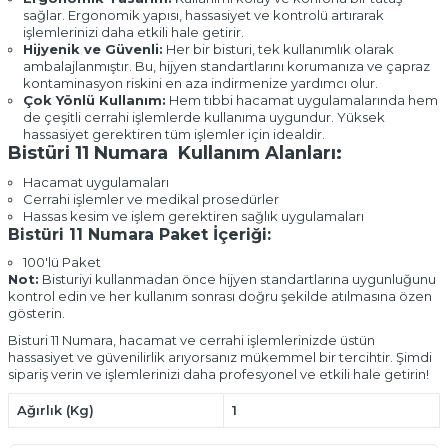
sağlar. Ergonomik yapısı, hassasiyet ve kontrolü artırarak
işlemlerinizi daha etkili hale getirir.
Hijyenik ve Güvenli:
Her bir bisturi, tek kullanımlık olarak
ambalajlanmıştır. Bu, hijyen standartlarını korumanıza ve çapraz
kontaminasyon riskini en aza indirmenize yardımcı olur.
Çok Yönlü Kullanım:
Hem tıbbi hacamat uygulamalarında hem
de çeşitli cerrahi işlemlerde kullanıma uygundur. Yüksek
hassasiyet gerektiren tüm işlemler için idealdir.
Bistüri 11 Numara Kullanım Alanları:
Hacamat uygulamaları
Cerrahi işlemler ve medikal prosedürler
Hassas kesim ve işlem gerektiren sağlık uygulamaları
Bistüri 11 Numara Paket İçeriği:
100'lü Paket
Not:
Bisturiyi kullanmadan önce hijyen standartlarına uygunluğunu
kontrol edin ve her kullanım sonrası doğru şekilde atılmasına özen
gösterin.
Bisturi 11 Numara, hacamat ve cerrahi işlemlerinizde üstün
hassasiyet ve güvenilirlik arıyorsanız mükemmel bir tercihtir. Şimdi
sipariş verin ve işlemlerinizi daha profesyonel ve etkili hale getirin!
Ağırlık (Kg)
1