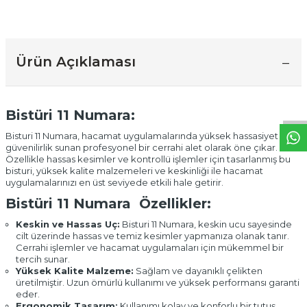
Ürün Açıklaması
W
h
t
a
p
p
D
e
s
t
e
H
a
t
t
Bistüri 11 Numara:
Bisturi 11 Numara, hacamat uygulamalarında yüksek hassasiyet ve
güvenilirlik sunan profesyonel bir cerrahi alet olarak öne çıkar.
Özellikle hassas kesimler ve kontrollü işlemler için tasarlanmış bu
bisturi, yüksek kalite malzemeleri ve keskinliği ile hacamat
uygulamalarınızı en üst seviyede etkili hale getirir.
Bistüri 11 Numara Özellikler:
Keskin ve Hassas Uç:
Bisturi 11 Numara, keskin ucu sayesinde
cilt üzerinde hassas ve temiz kesimler yapmanıza olanak tanır.
Cerrahi işlemler ve hacamat uygulamaları için mükemmel bir
tercih sunar.
Yüksek Kalite Malzeme:
Sağlam ve dayanıklı çelikten
üretilmiştir. Uzun ömürlü kullanımı ve yüksek performansı garanti
eder.
Ergonomik Tasarım:
Kullanımı kolay ve konforlu bir tutuş