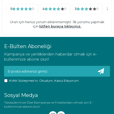
5
0
4
0
3
0
2
Ürün için henüz yorum eklenmemiştir. İlk yorumu yapmak
için
lütfen buraya tıklayınız.
E-Bülten Aboneliği
Kampanya ve yeniliklerden haberdar olmak için e-
bültenimize abone olun!
KVKK Sözleşmesi'ni
, Okudum, Kabul Ediyorum.
Sosyal Medya
Takipçilerimize Özel Kampanya ve Fırsatlardan olmak için E-
bültenimize abone olun!