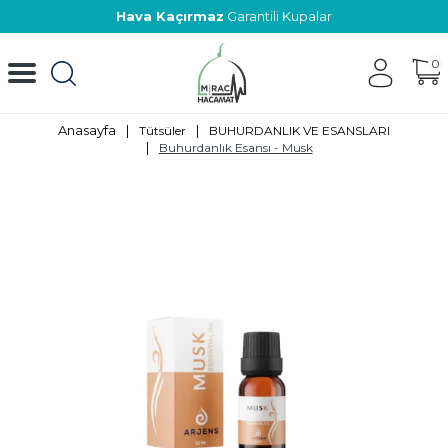
Hava Kaçırmaz
Garantili Kupalar
0
Anasayfa
|
|
Tütsüler
BUHURDANLIK VE ESANSLARI
|
Buhurdanlık Esansı - Musk