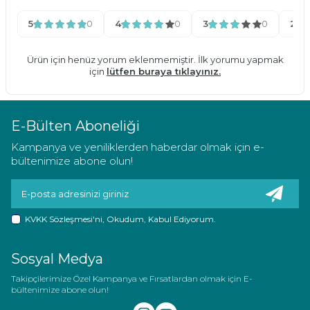
5
0
4
0
3
0
2
Ürün için henüz yorum eklenmemiştir. İlk yorumu yapmak
için
lütfen buraya tıklayınız.
E-Bülten Aboneliği
Kampanya ve yeniliklerden haberdar olmak için e-
bültenimize abone olun!
KVKK Sözleşmesi'ni
, Okudum, Kabul Ediyorum.
Sosyal Medya
Takipçilerimize Özel Kampanya ve Fırsatlardan olmak için E-
bültenimize abone olun!