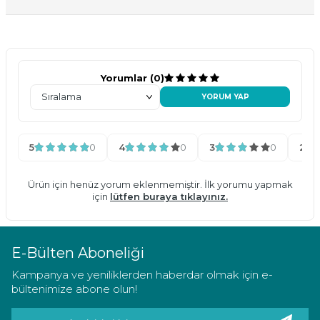
Yorumlar (0)
YORUM YAP
5
0
4
0
3
0
2
Ürün için henüz yorum eklenmemiştir. İlk yorumu yapmak
için
lütfen buraya tıklayınız.
E-Bülten Aboneliği
Kampanya ve yeniliklerden haberdar olmak için e-
bültenimize abone olun!