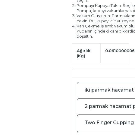
seçin.
Pompayı Kupaya Takın: Seçile
Pompa, kupayı vakumlamak için
Vakum Oluşturun: Parmaklarını
çekin. Bu, kupayı cilt yüzeyin
Kan Çekme İşlemi: Vakum oluşt
Kupanın içindeki kanı dikkatlic
boşaltın.
Ağırlık
0.0610000006
(Kg)
iki parmak hacamat
2 parmak hacamat 
Two Finger Cuppin