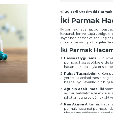
%100 Yerli Üretim İki Parm
İki Parmak H
İki parmak hacamat pompası, adın
kavranabilen ve küçük bölgelerd
sayesinde hassas ve zor ulaşılan b
omuzlar ve yüz gibi bölgelerde ku
İki Parmak Hacam
Hassas Uygulama:
Küçük ve
pompası hassas bölgelerde bil
hacamat kupalarıyla erişilem
Rahat Taşınabilirlik:
Kompakt
yerde kullanılabilmesini sağla
başına uygulayanlar için büyük 
Ağrının Azaltılması:
İki parm
ağrıları hafifletmede etkilidir. 
rahatlamasına ve günlük aktivi
Kan Akışını Artırma:
Hacamatı
parmak hacamat pompasında da
ulaşmasını sağlayarak, genel sağl