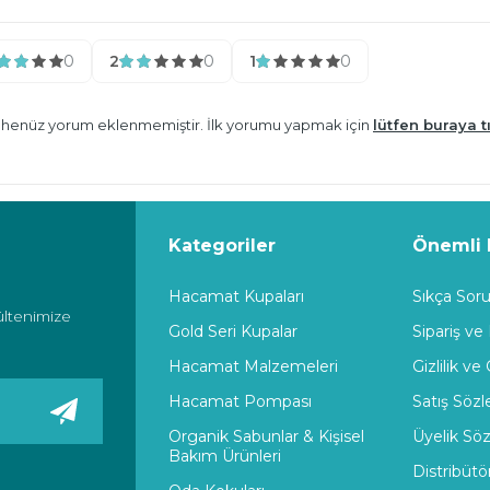
0
2
0
1
0
n henüz yorum eklenmemiştir. İlk yorumu yapmak için
lütfen buraya tı
Kategoriler
Önemli B
Hacamat Kupaları
Sıkça Soru
ültenimize
Gold Seri Kupalar
Sipariş ve
Hacamat Malzemeleri
Gizlilik ve
Hacamat Pompası
Satış Söz
Organik Sabunlar & Kişisel
Üyelik Sö
Bakım Ürünleri
Distribütö