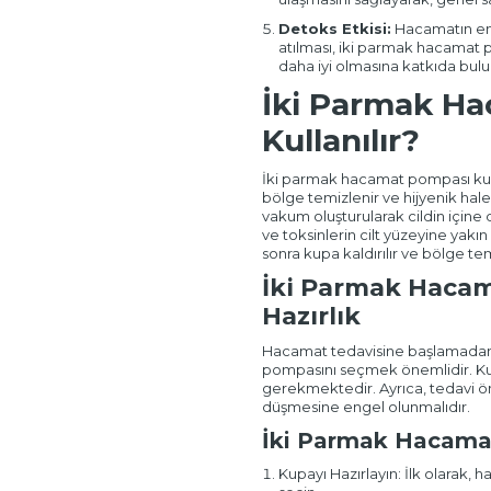
Detoks Etkisi:
Hacamatın en b
atılması, iki parmak hacamat 
daha iyi olmasına katkıda bulu
İki Parmak Ha
Kullanılır?
İki parmak hacamat pompası kulla
bölge temizlenir ve hijyenik hale g
vakum oluşturularak cildin içine d
ve toksinlerin cilt yüzeyine yakın
sonra kupa kaldırılır ve bölge tem
İki Parmak Hacam
Hazırlık
Hacamat tedavisine başlamadan 
pompasını seçmek önemlidir. Kup
gerekmektedir. Ayrıca, tedavi ön
düşmesine engel olunmalıdır.
İki Parmak Hacama
Kupayı Hazırlayın: İlk olarak