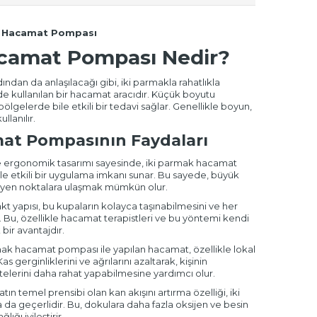
ak Hacamat Pompası
acamat Pompası Nedir?
dan da anlaşılacağı gibi, iki parmakla rahatlıkla
e kullanılan bir hacamat aracıdır. Küçük boyutu
ölgelerde bile etkili bir tedavi sağlar. Genellikle boyun,
llanılır.
at Pompasının Faydaları
 ergonomik tasarımı sayesinde, iki parmak hacamat
e etkili bir uygulama imkanı sunar. Bu sayede, büyük
eyen noktalara ulaşmak mümkün olur.
 yapısı, bu kupaların kolayca taşınabilmesini ve her
r. Bu, özellikle hacamat terapistleri ve bu yöntemi kendi
bir avantajdır.
ak hacamat pompası ile yapılan hacamat, özellikle lokal
Kas gerginliklerini ve ağrılarını azaltarak, kişinin
telerini daha rahat yapabilmesine yardımcı olur.
n temel prensibi olan kan akışını artırma özelliği, iki
 geçerlidir. Bu, dokulara daha fazla oksijen ve besin
ığı iyileştirir.