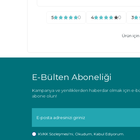
5
0
4
0
3
Ürün içi
E-Bülten Aboneliği
Kampanya ve yeniliklerden haberdar olmak için e-b
abone olun!
KVKK Sözleşmesi'ni
, Okudum, Kabul Ediyorum.