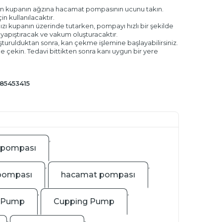
n kupanın ağzına hacamat pompasının ucunu takın.
 kullanılacaktır.
zı kupanın üzerinde tutarken, pompayı hızlı bir şekilde
e yapıştıracak ve vakum oluşturacaktır
.
urulduktan sonra, kan çekme işlemine başlayabilirsiniz.
e çekin. Tedavi bittikten sonra kanı uygun bir yere
85453415
,
 pompası
,
,
pompası
hacamat pompası
,
,
g Pump
Cupping Pump
,
,