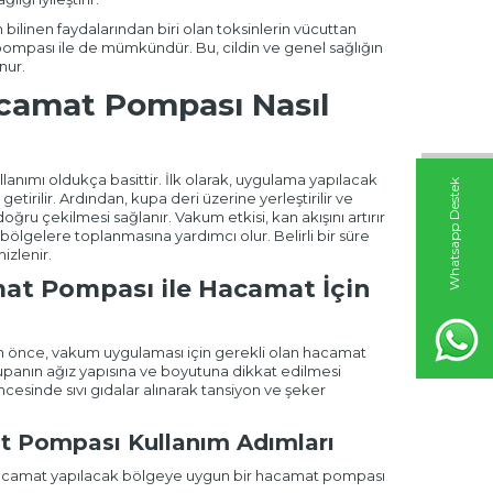
ilinen faydalarından biri olan toksinlerin vücuttan
pompası ile de mümkündür. Bu, cildin ve genel sağlığın
nur.
camat Pompası Nasıl
nımı oldukça basittir. İlk olarak, uygulama yapılacak
W
h
t
s
a
p
p
D
e
s
t
e
k
H
a
t
t
etirilir. Ardından, kupa deri üzerine yerleştirilir ve
oğru çekilmesi sağlanır. Vakum etkisi, kan akışını artırır
 bölgelere toplanmasına yardımcı olur. Belirli bir süre
izlenir.
at Pompası ile Hacamat İçin
önce, vakum uygulaması için gerekli olan hacamat
anın ağız yapısına ve boyutuna dikkat edilmesi
cesinde sıvı gıdalar alınarak tansiyon ve şeker
t Pompası Kullanım Adımları
, hacamat yapılacak bölgeye uygun bir hacamat pompası