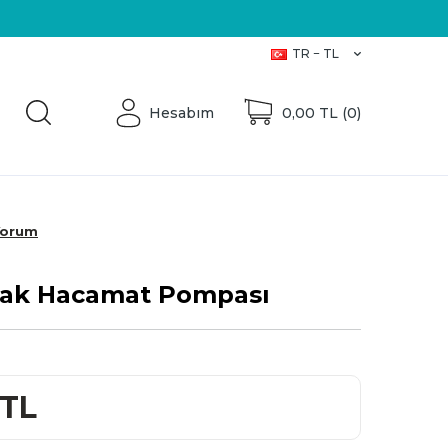
TR − TL
Hesabım
0,00
TL (
0
)
Yorum
mak Hacamat Pompası
TL