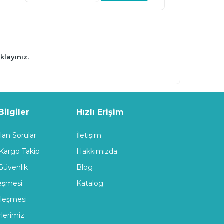
klayınız.
ilgiler
Hızlı Erişim
lan Sorular
İletişim
 Kargo Takip
Hakkımızda
 Güvenlik
Blog
leşmesi
Katalog
zleşmesi
rlerimiz