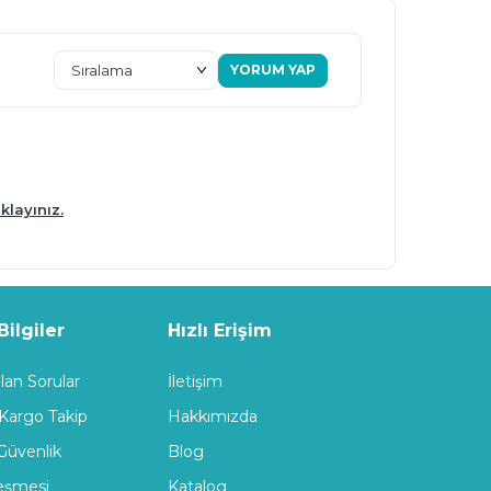
YORUM YAP
klayınız.
ilgiler
Hızlı Erişim
lan Sorular
İletişim
 Kargo Takip
Hakkımızda
 Güvenlik
Blog
leşmesi
Katalog