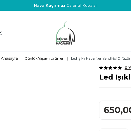
Hava Kaçırmaz
Garantili Kupalar
S
Anasayfa
|
|
Günlük Yaşam Ürünleri
Led Işıklı Hava Nemlendirici Difüzör
0 
Led Işık
650,0