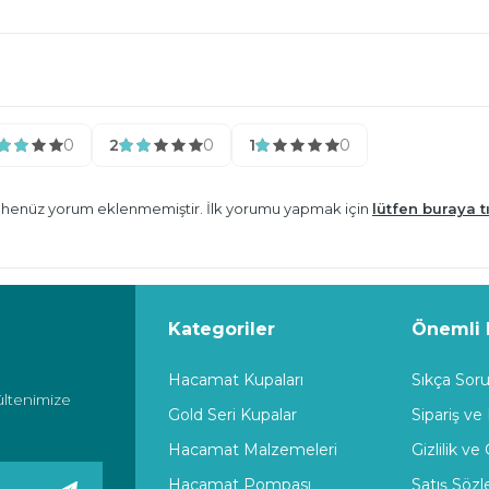
0
2
0
1
0
n henüz yorum eklenmemiştir. İlk yorumu yapmak için
lütfen buraya tı
Kategoriler
Önemli B
Hacamat Kupaları
Sıkça Soru
ültenimize
Gold Seri Kupalar
Sipariş ve
Hacamat Malzemeleri
Gizlilik ve
Hacamat Pompası
Satış Söz