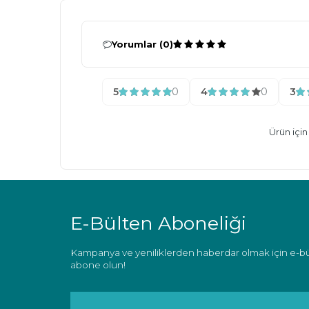
Yorumlar (0)
5
0
4
0
3
Ürün içi
E-Bülten Aboneliği
Kampanya ve yeniliklerden haberdar olmak için e-b
abone olun!