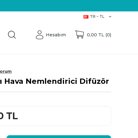
Üretici Firma
TR − TL
Hesabım
0,00
TL (
0
)
Yorum
lı Hava Nemlendirici Difüzör
0
TL