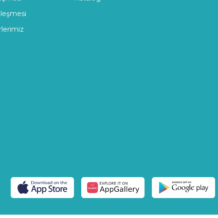
zleşmesi
rlerimiz