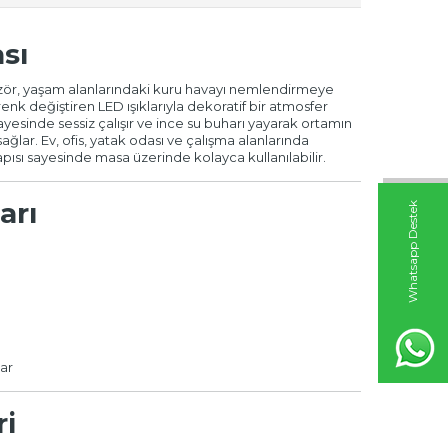
sı
füzör, yaşam alanlarındaki kuru havayı nemlendirmeye
renk değiştiren LED ışıklarıyla dekoratif bir atmosfer
sayesinde sessiz çalışır ve ince su buharı yayarak ortamın
ağlar. Ev, ofis, yatak odası ve çalışma alanlarında
sı sayesinde masa üzerinde kolayca kullanılabilir.
arı
W
h
t
s
a
p
p
D
e
s
t
e
k
H
a
t
t
lar
ri