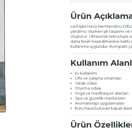
Ürün Açıklama
Led Işıklı Hava Nemlendirici Di
yardımcı olurken şık tasarımı ve 
oluşturur. Ultrasonik teknolojisi 
daha ferah hissedilmesine katkı s
kullanıma uygundur. Kompakt yapı
Kullanım Alanl
Ev kullanımı
Ofis ve çalışma ortamları
Yatak odası
Oturma odası
Yoga ve meditasyon alanları
Spa ve güzellik merkezleri
Aromaterapi uygulamaları
Kuru hava bulunan kapalı alan
Ürün Özellikle