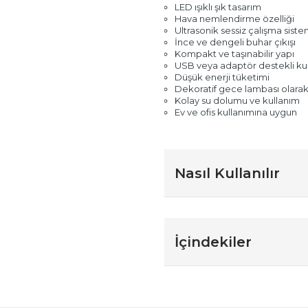
LED ışıklı şık tasarım
Hava nemlendirme özelliği
Ultrasonik sessiz çalışma siste
İnce ve dengeli buhar çıkışı
Kompakt ve taşınabilir yapı
USB veya adaptör destekli kul
Düşük enerji tüketimi
Dekoratif gece lambası olarak k
Kolay su dolumu ve kullanım
Ev ve ofis kullanımına uygun
Nasıl Kullanılır
İçindekiler