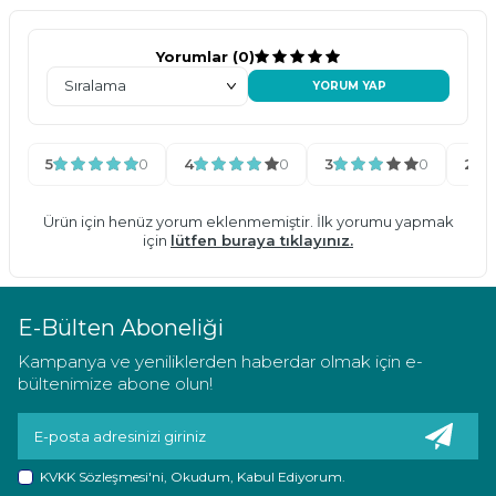
Yorumlar (0)
YORUM YAP
5
0
4
0
3
0
2
Ürün için henüz yorum eklenmemiştir. İlk yorumu yapmak
için
lütfen buraya tıklayınız.
E-Bülten Aboneliği
Kampanya ve yeniliklerden haberdar olmak için e-
bültenimize abone olun!
KVKK Sözleşmesi'ni
, Okudum, Kabul Ediyorum.