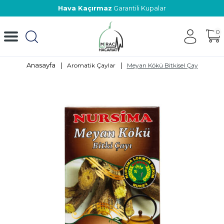
Hava Kaçırmaz
Garantili Kupalar
0
Anasayfa
|
|
Aromatik Çaylar
Meyan Kökü Bitkisel Çay