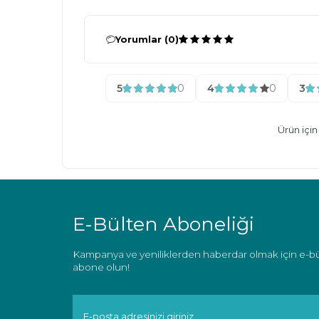
Yorumlar (0)
5
0
4
0
3
Ürün içi
E-Bülten Aboneliği
Kampanya ve yeniliklerden haberdar olmak için e-b
abone olun!