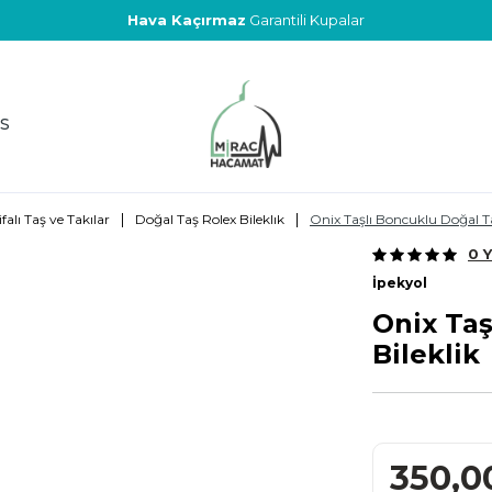
Hava Kaçırmaz
Garantili Kupalar
S
|
|
ifalı Taş ve Takılar
Doğal Taş Rolex Bileklık
Onix Taşlı Boncuklu Doğal Ta
0 
İpekyol
Onix Taş
Bileklik
350,0