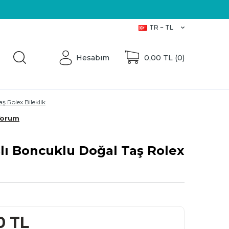
Üretici Firma
TR − TL
Hesabım
0,00
TL (
0
)
ş Rolex Bileklik
Yorum
lı Boncuklu Doğal Taş Rolex
0
TL