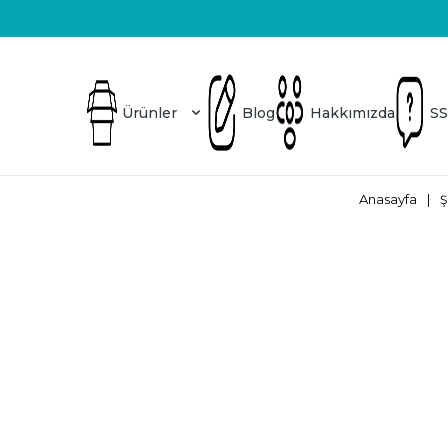
Üretici Firma
Blog
Hakkımızda
SSS
Ürünler
Blog
Hakkımızda
SS
Anasayfa
|
Ş