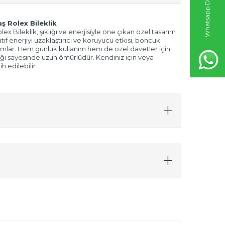
W
h
t
s
a
p
p
D
e
s
t
e
k
H
a
t
t
ş Rolex Bileklik
x Bileklik, şıklığı ve enerjisiyle öne çıkan özel tasarım
tif enerjiyi uzaklaştırıcı ve koruyucu etkisi, boncuk
amamlar. Hem günlük kullanım hem de özel davetler için
şçiliği sayesinde uzun ömürlüdür. Kendiniz için veya
h edilebilir.