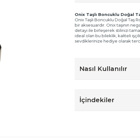
Onix Taşlı Boncuklu Doğal Ta
Onix Taşlı Boncuklu Doğal Taş Role
bir aksesuardır. Onix taşının nega
detayı ile birleşerek stilinizi t
ideal olan bu bileklik, kaliteli i
sevdiklerinize hediye olarak terci
Nasıl Kullanılır
İçindekiler