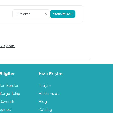
YORUM YAP
klayınız.
ilgiler
Hızlı Erişim
lan Sorular
İletişim
 Kargo Takip
Hakkımızda
 Güvenlik
Blog
leşmesi
Katalog