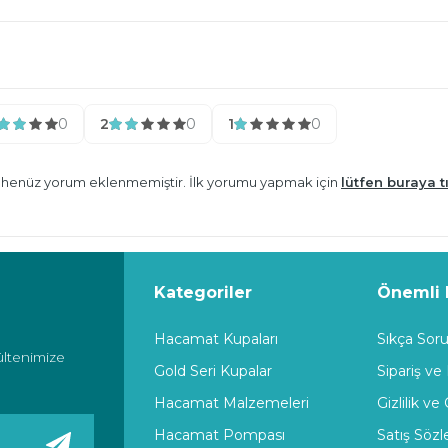
0
2
0
1
0
n henüz yorum eklenmemiştir. İlk yorumu yapmak için
lütfen buraya tı
Kategoriler
Önemli B
Hacamat Kupaları
Sıkça Soru
ültenimize
Gold Seri Kupalar
Sipariş ve
Hacamat Malzemeleri
Gizlilik ve
Hacamat Pompası
Satış Söz