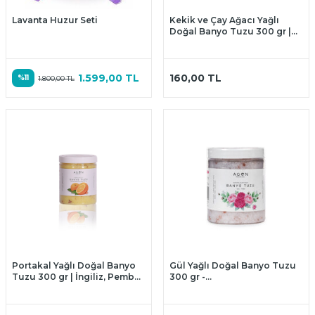
Lavanta Huzur Seti
Kekik ve Çay Ağacı Yağlı
Doğal Banyo Tuzu 300 gr |
İngiliz, Pembe Himalaya,
Deniz ve Kaya Tuzlu
Aromaterapi Banyo Tuzu
1.599,00
TL
160,00
TL
%
11
1.800,00
TL
Portakal Yağlı Doğal Banyo
Gül Yağlı Doğal Banyo Tuzu
Tuzu 300 gr | İngiliz, Pembe
300 gr -
Himalaya, Deniz ve Kaya
Ingiliz,himalaya,deniz Ve
Tuzlu Aromaterapi Banyo
Kaya Tuzu
Tuzu