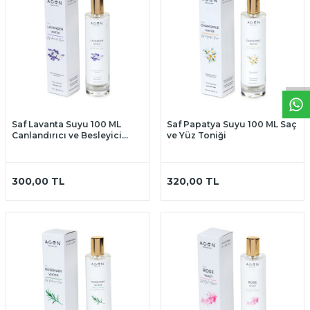
W
h
t
a
p
p
D
e
s
t
e
H
a
t
t
Saf Lavanta Suyu 100 ML
Saf Papatya Suyu 100 ML Saç
Canlandırıcı ve Besleyici
ve Yüz Toniği
Etkili Saç ve Yüz Toniği
300,00
TL
320,00
TL