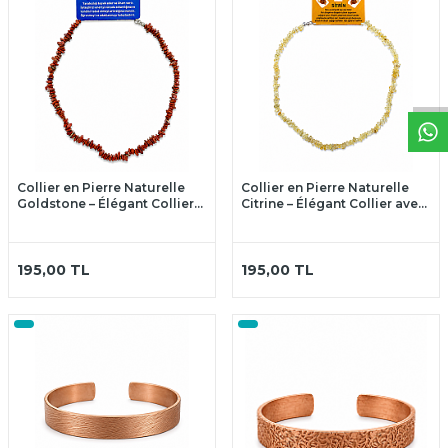
W
h
t
a
p
p
D
e
s
t
e
H
a
t
t
Collier en Pierre Naturelle
Collier en Pierre Naturelle
Goldstone – Élégant Collier
Citrine – Élégant Collier avec
avec Pendentif en Pierre
Véritable Citrine
Naturelle
195,00
TL
195,00
TL