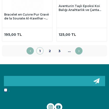
Aventurin Taşlı Epoksi Koi
Balığı Anahtarlık ve Çanta
Süsü
Bracelet en Cuivre Pur Gravé
de la Sourate Al-Kawthar –
Bracelet Traditionnel en
Cuivre
195,00
TL
125,00
TL
1
2
3
…
,