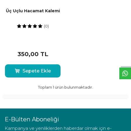
Üç Uçlu Hacamat Kalemi
(0)
W
h
t
a
p
p
D
e
s
t
e
H
a
t
t
350,00
TL
Sepete Ekle
Toplam
1
ürün bulunmaktadır.
E-Bülten Aboneliği
Kampanya ve yeniliklerden haberdar olmak için e-