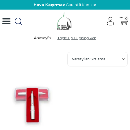
Hava Kaçırmaz
Garantili Kupalar
0
Anasayfa
|
Triple Tip Cupping Pen