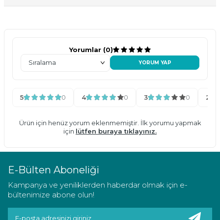
Yorumlar (0)
YORUM YAP
5
0
4
0
3
0
2
Ürün için henüz yorum eklenmemiştir. İlk yorumu yapmak
için
lütfen buraya tıklayınız.
E-Bülten Aboneliği
Kampanya ve yeniliklerden haberdar olmak için e-
bültenimize abone olun!