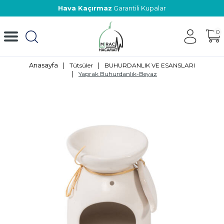
Hava Kaçırmaz
Garantili Kupalar
0
Anasayfa
|
|
Tütsüler
BUHURDANLIK VE ESANSLARI
|
Yaprak Buhurdanlık-Beyaz