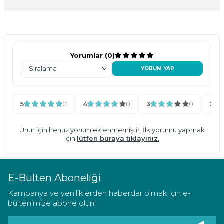
Yorumlar (0)
YORUM YAP
5
0
4
0
3
0
2
Ürün için henüz yorum eklenmemiştir. İlk yorumu yapmak
için
lütfen buraya tıklayınız.
E-Bülten Aboneliği
Kampanya ve yeniliklerden haberdar olmak için e-
bültenimize abone olun!