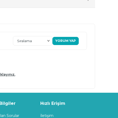
YORUM YAP
klayınız.
ilgiler
Hızlı Erişim
lan Sorular
İletişim