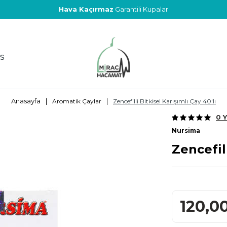
Hava Kaçırmaz
Garantili Kupalar
S
Anasayfa
|
|
Aromatik Çaylar
Zencefilli Bitkisel Karışımlı Çay 40'lı
0 
Nursima
Zencefill
120,0