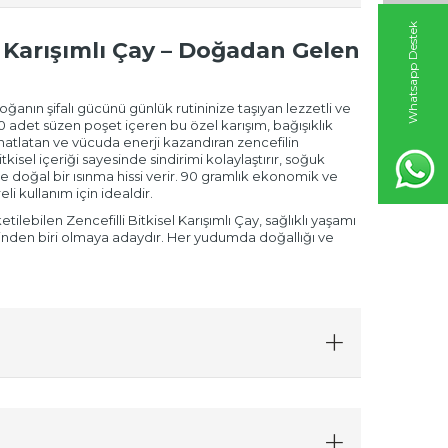
W
h
t
s
a
p
p
D
e
s
t
e
k
H
a
t
t
el Karışımlı Çay – Doğadan Gelen
doğanın şifalı gücünü günlük rutininize taşıyan lezzetli ve
. 40 adet süzen poşet içeren bu özel karışım, bağışıklık
hatlatan ve vücuda enerji kazandıran zencefilin
itkisel içeriği sayesinde sindirimi kolaylaştırır, soğuk
ve doğal bir ısınma hissi verir. 90 gramlık ekonomik ve
li kullanım için idealdir.
lebilen Zencefilli Bitkisel Karışımlı Çay, sağlıklı yaşamı
inden biri olmaya adaydır. Her yudumda doğallığı ve