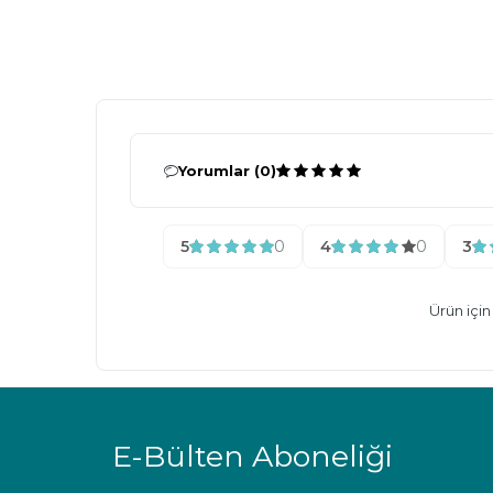
Yorumlar (0)
5
0
4
0
3
Ürün içi
E-Bülten Aboneliği