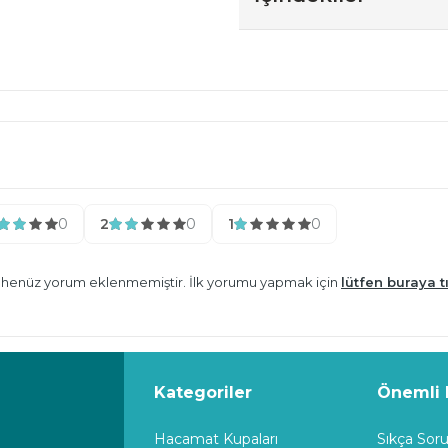
0
2
0
1
0
n henüz yorum eklenmemiştir. İlk yorumu yapmak için
lütfen buraya tı
Kategoriler
Önemli B
Hacamat Kupaları
Sıkça Soru