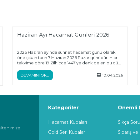
Haziran Ayı Hacamat Günleri 2026
2026 Haziran ayında sünnet hacamat günü olarak
öne çıkan tarih 7 Haziran 2026 Pazar günüdür. Hicri
takvime göre 19 Zilhicce 1447’ye denk gelen bu gün,
hacamat için tavsiye edilen özel günlerden biridir.
Yaz öncesi yapılan hacamat; vücudun arınmasına,
DEVAMINI OKU
10.04.2026
enerji seviyesinin artmasına ve dolaşım sisteminin
desteklenmesine yardımcı olabilir. Uygulamanın
hijyenik, steril ve uzman kişiler tarafından yapılması
büyük önem taşır.
Kategoriler
Önemli B
Hacamat Kupaları
Sıkça Soru
ültenimize
Gold Seri Kupalar
Sipariş ve