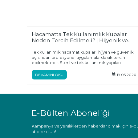
Hacamatta Tek Kullanımlık Kupalar
Neden Tercih Edilmeli? | Hijyenik ve
Güvenli Hacamat
Tek kullanımlık hacamat kupaları, hijyen ve güvenlik
açısından profesyonel uygulamalarda sık tercih
edilmektedir. Steril ve tek kullanımlık yapıları
sayesinde çapraz bulaş ve enfeksiyon riskini
azaltmaya yardımcı olur. Aynı zamanda danışan
DEVAMINI OKU
19.05.2026
güvenini artırır, pratik kullanım sağlar ve sterilizasyon
sürecini kolaylaştırır. Sağlıklı ve güvenli hacamat
uygulamaları için kaliteli tek kullanımlık kupaların
tercih edilmesi önemlidi
E-Bülten Aboneliği
Kampanya ve yeniliklerden haberdar olmak için e-b
abone olun!