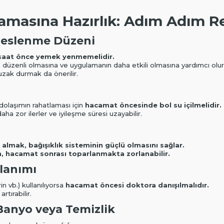
masına Hazırlık: Adım Adım R
Beslenme Düzeni
 saat önce yemek yenmemelidir.
n düzenli olmasına ve uygulamanın daha etkili olmasına yardımcı olur
 uzak durmak da önerilir.
dolaşımın rahatlaması için
hacamat öncesinde bol su içilmelidir.
ha zor ilerler ve iyileşme süresi uzayabilir.
lmak, bağışıklık sisteminin güçlü olmasını sağlar.
, hacamat sonrası toparlanmakta zorlanabilir.
llanımı
rin vb.) kullanılıyorsa
hacamat öncesi doktora danışılmalıdır.
rtırabilir.
anyo veya Temizlik