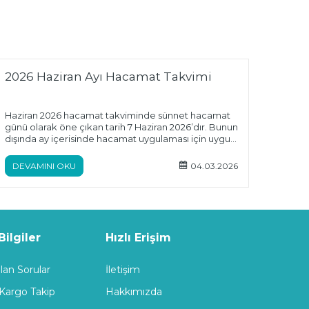
2026 Haziran Ayı Hacamat Takvimi
Uygu
Nere
Haziran 2026 hacamat takviminde sünnet hacamat
Mirac
günü olarak öne çıkan tarih 7 Haziran 2026’dır. Bunun
Bölge
dışında ay içerisinde hacamat uygulaması için uygun
kabul edilen çeşitli günler de bulunmaktadır.
Hacamatın belirli günlerde yapılmasının daha faydalı
DEVAMINI OKU
04.03.2026
DEV
olduğuna inanılırken, uygulamanın hijyenik ortamda
ve steril ekipmanlarla yapılması büyük önem taşır.
Mirac Hacamat olarak güvenli ve profesyonel
hacamat ekipmanlarıyla kaliteli çözümler
sunmaktayız.
ilgiler
Hızlı Erişim
lan Sorular
İletişim
 Kargo Takip
Hakkımızda