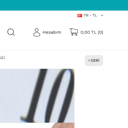
Üretici Firma
TR − TL
Hesabım
0,00
TL (
0
)
iz?
GERI